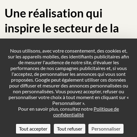
Une réalisation qui
inspire le secteur de la
santé en région Sud
Nous utilisons, avec votre consentement, des cookies et,
sur les appareils mobiles, des identifiants publicitaires afin
de mesurer l'audience de notre site, d'évaluer les
La Pharmacie de Cap 3000 et son enseigne lumineuse
performances de nos campagnes publicitaires et, si vous
à fond végétal et effet bois sont désormais une
l'acceptez, de personnaliser les annonces qui vous sont
référence dans le paysage commercial azuréen. Cette
proposées. Google peut également utiliser ces données
réalisation signée Pano Nice Ouest prouve qu’une
pour diffuser et mesurer des annonces personnalisées ou
enseigne de pharmacie peut être un véritable objet de
non personnalisées. Vous pouvez accepter, refuser ou
personnaliser votre choix à tout moment en cliquant sur «
design — fonctionnel, mémorable, et parfaitement
Personnaliser ».
aligné avec les valeurs de l’officine.
Pour en savoir plus, consultez notre
Politique de
confidentialité
Elle ouvre la voie à une nouvelle génération
d’enseignes pour professionnels de santé : des
Tout accepter
Tout refuser
Personnaliser
enseignes qui parlent aux patients avant même qu’ils