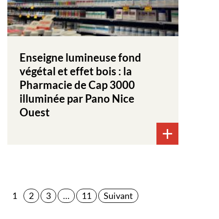
Enseigne lumineuse fond
végétal et effet bois : la
Pharmacie de Cap 3000
illuminée par Pano Nice
Ouest
Pagination
1
2
3
…
11
Suivant