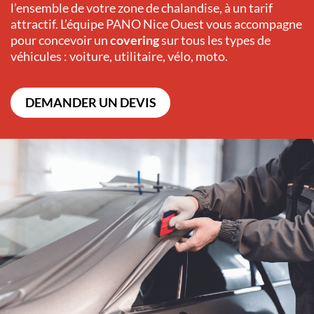
l’ensemble de votre zone de chalandise, à un tarif
attractif. L’équipe
PANO
Nice Ouest
vous accompagne
pour concevoir un
covering
sur tous les types de
véhicules : voiture, utilitaire, vélo, moto.
DEMANDER UN DEVIS