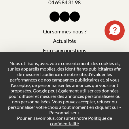
04 65 84 31 98
Qui sommes-nous ?
Actualités
Foire aux questions
Mentions légales
Nous utilisons, avec votre consentement, des cookies et,
sur les appareils mobiles, des identifiants publicitaires afin
Plan du site
de mesurer l'audience de notre site, d'évaluer les
Politique de confidentialité
performances de nos campagnes publicitaires et, si vous
l'acceptez, de personnaliser les annonces qui vous sont
Conditions générales de vente
proposées. Google peut également utiliser ces données
pour diffuser et mesurer des annonces personnalisées ou
Gestion des cookies
non personnalisées. Vous pouvez accepter, refuser ou
personnaliser votre choix à tout moment en cliquant sur «
Personnaliser ».
NOUS CONTACTER
Pour en savoir plus, consultez notre
Politique de
confidentialité
DEMANDER UN DEVIS