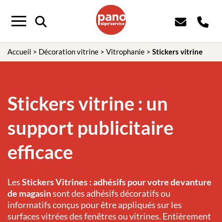
Panneau de gestion des cookies
Menu
Accueil
>
Décoration vitrine
>
Vitrophanie
>
Stickers vitrine
Stickers vitrine : un
support publicitaire
efficace
Les
Stickers Vitrines : adhésifs pour votre devanture
de magasin
sont des adhésifs décoratifs ou
informatifs conçus pour être appliqués sur les
surfaces vitrées des fenêtres ou vitrines. Entièrement