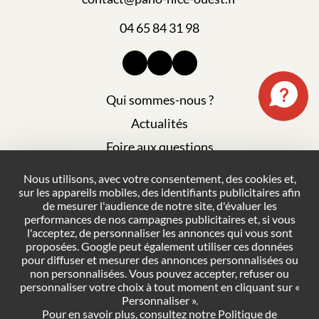
04 65 84 31 98
Qui sommes-nous ?
Actualités
Foire aux questions
Mentions légales
Nous utilisons, avec votre consentement, des cookies et,
sur les appareils mobiles, des identifiants publicitaires afin
Plan du site
de mesurer l'audience de notre site, d'évaluer les
Politique de confidentialité
performances de nos campagnes publicitaires et, si vous
l'acceptez, de personnaliser les annonces qui vous sont
Conditions générales de vente
proposées. Google peut également utiliser ces données
pour diffuser et mesurer des annonces personnalisées ou
Gestion des cookies
non personnalisées. Vous pouvez accepter, refuser ou
personnaliser votre choix à tout moment en cliquant sur «
Personnaliser ».
NOUS CONTACTER
Pour en savoir plus, consultez notre
Politique de