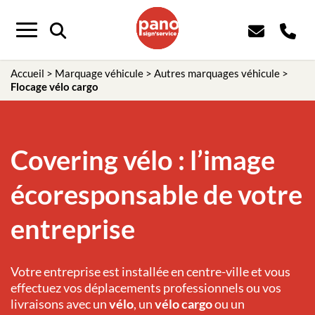
Panneau de gestion des cookies
Menu
Accueil
>
Marquage véhicule
>
Autres marquages véhicule
>
Flocage vélo cargo
Covering vélo : l’image
écoresponsable de votre
entreprise
Votre entreprise est installée en centre-ville et vous
effectuez vos déplacements professionnels ou vos
livraisons avec un
vélo
, un
vélo cargo
ou un