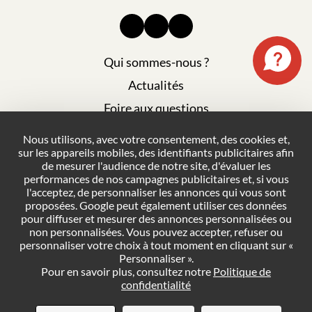
Qui sommes-nous ?
Actualités
Foire aux questions
Mentions légales
Nous utilisons, avec votre consentement, des cookies et,
sur les appareils mobiles, des identifiants publicitaires afin
Plan du site
de mesurer l'audience de notre site, d'évaluer les
Politique de confidentialité
performances de nos campagnes publicitaires et, si vous
l'acceptez, de personnaliser les annonces qui vous sont
Conditions générales de vente
proposées. Google peut également utiliser ces données
pour diffuser et mesurer des annonces personnalisées ou
Gestion des cookies
non personnalisées. Vous pouvez accepter, refuser ou
personnaliser votre choix à tout moment en cliquant sur «
Personnaliser ».
NOUS CONTACTER
Pour en savoir plus, consultez notre
Politique de
confidentialité
DEMANDER UN DEVIS