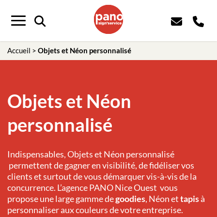
Panneau de gestion des cookies
Menu
Accueil
>
Objets et Néon personnalisé
Objets et Néon
personnalisé
Indispensables, Objets et Néon personnalisé
permettent de gagner en visibilité, de fidéliser vos
clients et surtout de vous démarquer vis-à-vis de la
concurrence. L’agence PANO Nice Ouest
vous
propose une large gamme de
goodies
, Néon
et
tapis
à
personnaliser
aux couleurs de votre entreprise.