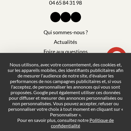
04 65 84 31 98
Qui sommes-nous ?
Actualités
Foire aux questions
Mentions légales
Nous utilisons, avec votre consentement, des cookies et,
sur les appareils mobiles, des identifiants publicitaires afin
Plan du site
de mesurer l'audience de notre site, d'évaluer les
Politique de confidentialité
performances de nos campagnes publicitaires et, si vous
l'acceptez, de personnaliser les annonces qui vous sont
Conditions générales de vente
proposées. Google peut également utiliser ces données
pour diffuser et mesurer des annonces personnalisées ou
Gestion des cookies
non personnalisées. Vous pouvez accepter, refuser ou
personnaliser votre choix à tout moment en cliquant sur «
Personnaliser ».
NOUS CONTACTER
Pour en savoir plus, consultez notre
Politique de
confidentialité
DEMANDER UN DEVIS