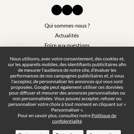
Qui sommes-nous ?
Actualités
Foire aux questions
Mentions légales
Nous utilisons, avec votre consentement, des cookies et,
sur les appareils mobiles, des identifiants publicitaires afin
Plan du site
de mesurer l'audience de notre site, d'évaluer les
Politique de confidentialité
performances de nos campagnes publicitaires et, si vous
l'acceptez, de personnaliser les annonces qui vous sont
Conditions générales de vente
proposées. Google peut également utiliser ces données
pour diffuser et mesurer des annonces personnalisées ou
Gestion des cookies
non personnalisées. Vous pouvez accepter, refuser ou
personnaliser votre choix à tout moment en cliquant sur «
Personnaliser ».
NOUS CONTACTER
Pour en savoir plus, consultez notre
Politique de
confidentialité
DEMANDER UN DEVIS