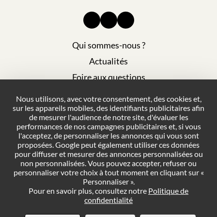
Qui sommes-nous ?
Actualités
Foire aux questions
Mentions légales
Nous utilisons, avec votre consentement, des cookies et,
sur les appareils mobiles, des identifiants publicitaires afin
Plan du site
de mesurer l'audience de notre site, d'évaluer les
Politique de confidentialité
performances de nos campagnes publicitaires et, si vous
l'acceptez, de personnaliser les annonces qui vous sont
Conditions générales de vente
proposées. Google peut également utiliser ces données
pour diffuser et mesurer des annonces personnalisées ou
Gestion des cookies
non personnalisées. Vous pouvez accepter, refuser ou
personnaliser votre choix à tout moment en cliquant sur «
Personnaliser ».
NOUS CONTACTER
Pour en savoir plus, consultez notre
Politique de
confidentialité
DEMANDER UN DEVIS