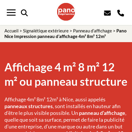
Panneau de gestion des cookies
Menu
Accueil
>
Signalétique extérieure
>
Panneau d’affichage
>
Pano
Nice Impression panneau d’affichage 4m² 8m² 12m²
Affichage 4 m² 8 m² 12
m² ou panneau structure
Affichage 4m² 8m² 12m² à Nice, aussi appelés
panneaux structures
, sont installés en hauteur afin
d’être le plus visible possible. Un
panneau d’affichage
,
quelle que soit sa surface, permet de faire la publicité
d’une entreprise, d’une marque ou autre dans un but