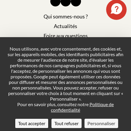
Qui sommes-nous ?
Actualités
Foire aux questions
Mentions légales
Nous utilisons, avec votre consentement, des cookies et,
sur les appareils mobiles, des identifiants publicitaires afin
Plan du site
de mesurer l'audience de notre site, d'évaluer les
Politique de confidentialité
performances de nos campagnes publicitaires et, si vous
l'acceptez, de personnaliser les annonces qui vous sont
Conditions générales de vente
proposées. Google peut également utiliser ces données
pour diffuser et mesurer des annonces personnalisées ou
Gestion des cookies
non personnalisées. Vous pouvez accepter, refuser ou
personnaliser votre choix à tout moment en cliquant sur «
Personnaliser ».
NOUS CONTACTER
Pour en savoir plus, consultez notre
Politique de
confidentialité
DEMANDER UN DEVIS
Tout accepter
Tout refuser
Personnaliser