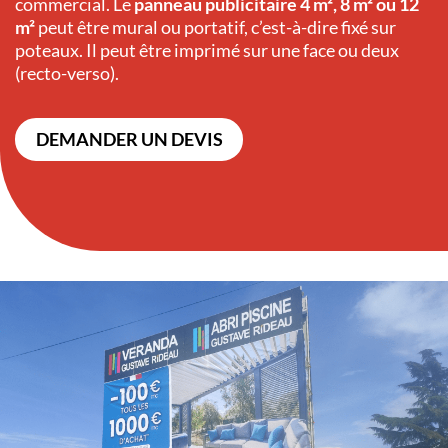
commercial. Le
panneau publicitaire 4 m², 8 m² ou 12
m²
peut être mural ou portatif, c’est-à-dire fixé sur
poteaux. Il peut être imprimé sur une face ou deux
(recto-verso).
DEMANDER UN DEVIS